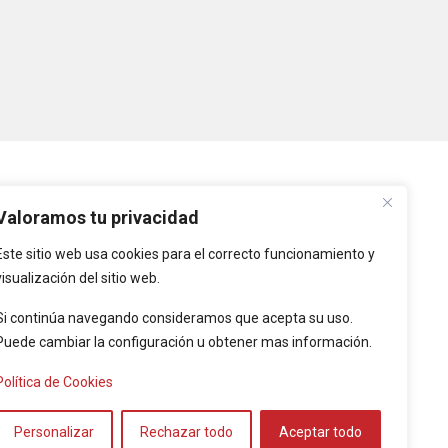
PLATAFORMAS
Valoramos tu privacidad
Este sitio web usa cookies para el correcto funcionamiento y
Intranet
visualización del sitio web.
Intranet de Entidades
Locales
Si continúa navegando consideramos que acepta su uso.
Puede cambiar la configuración u obtener mas información.
Provincia de Cáceres
Política de Cookies
l de Políticas
Personalizar
Rechazar todo
Aceptar todo