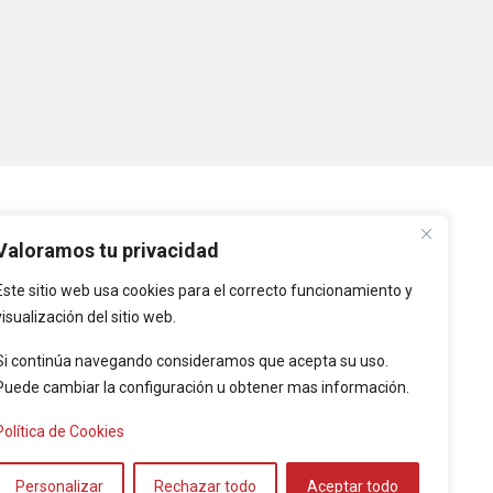
PLATAFORMAS
Valoramos tu privacidad
Este sitio web usa cookies para el correcto funcionamiento y
Intranet
visualización del sitio web.
Intranet de Entidades
Locales
Si continúa navegando consideramos que acepta su uso.
Puede cambiar la configuración u obtener mas información.
Provincia de Cáceres
Política de Cookies
l de Políticas
Personalizar
Rechazar todo
Aceptar todo