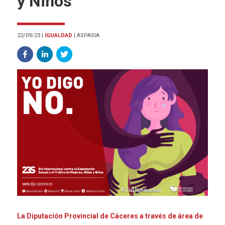
y Niños
22/09/23
|
IGUALDAD
|
ASPASIA
La Diputación Provincial de Cáceres a través de área de