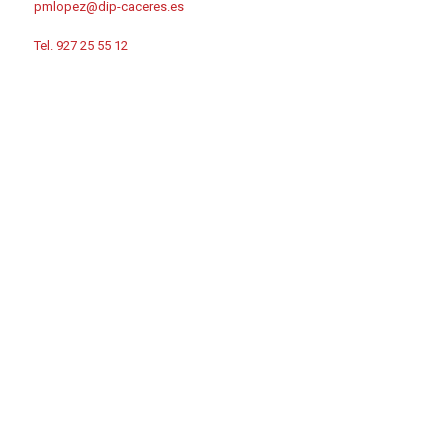
pmlopez@dip-caceres.es
Tel. 927 25 55 12