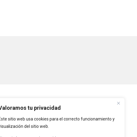
PLATAFORMAS
Valoramos tu privacidad
Este sitio web usa cookies para el correcto funcionamiento y
Intranet
visualización del sitio web.
Intranet de Entidades