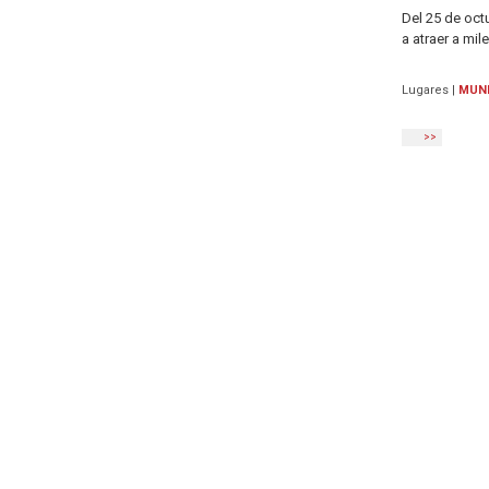
Del 25 de oct
a atraer a mil
Lugares
|
MUNI
>>