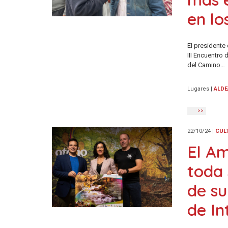
en lo
El presidente
III Encuentro
del Camino…
Lugares
|
ALDE
>>
22/10/24
|
CUL
El Am
toda 
de s
de In