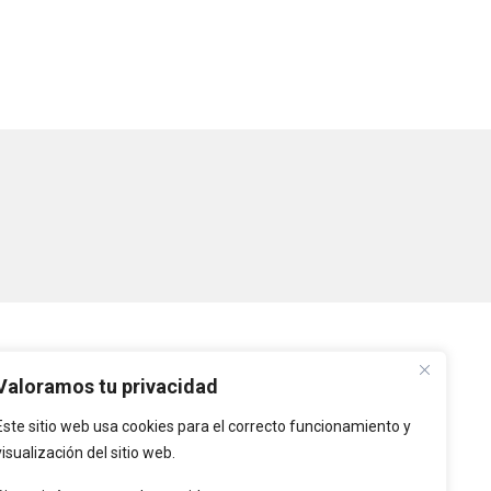
PLATAFORMAS
Valoramos tu privacidad
Este sitio web usa cookies para el correcto funcionamiento y
Intranet
visualización del sitio web.
Intranet de Entidades