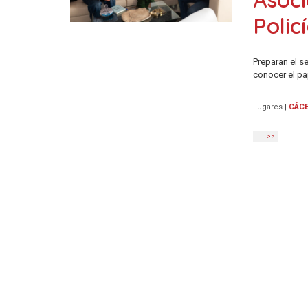
Polic
Preparan el s
conocer el pa
Lugares
|
CÁC
>>