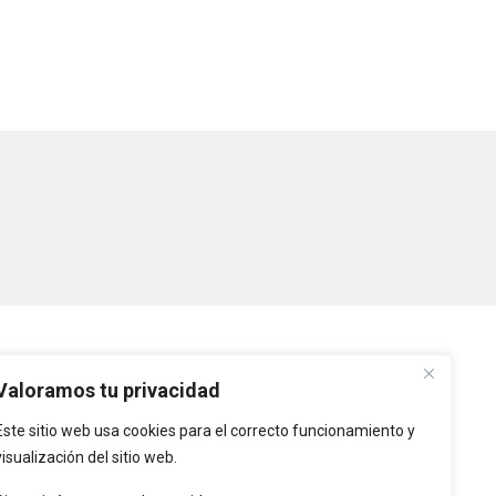
PLATAFORMAS
Valoramos tu privacidad
Este sitio web usa cookies para el correcto funcionamiento y
Intranet
visualización del sitio web.
Intranet de Entidades