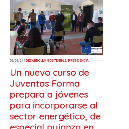
05/05/21
|
DESARROLLO SOSTENIBLE, PRESIDENCIA
Un nuevo curso de
Juventas Forma
prepara a jóvenes
para incorporarse al
sector energético, de
especial pujanza en