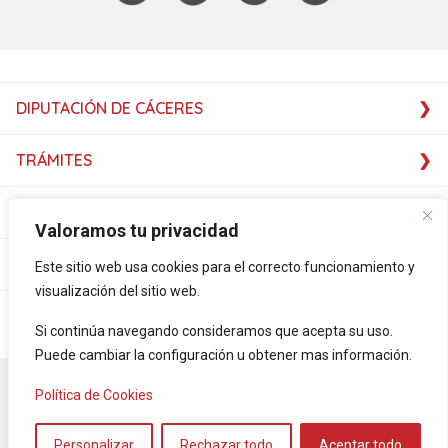
DIPUTACIÓN DE CÁCERES
TRÁMITES
SERVICIOS
Valoramos tu privacidad
SERVICIOS
Este sitio web usa cookies para el correcto funcionamiento y
visualización del sitio web.
PLATAFORMAS
Si continúa navegando consideramos que acepta su uso.
Puede cambiar la configuración u obtener mas información.
Accesibilidad
Mapa Web
Aviso legal
Política de privacidad
Política de Cookies
Política de cookies
RSS-NOTICIAS
Servicio de vídeo – interpretación – FEXAS
Personalizar
Rechazar todo
Aceptar todo