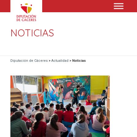
NOTICIAS
Diputación de Cáceres
>
Actualidad
>
Noticias