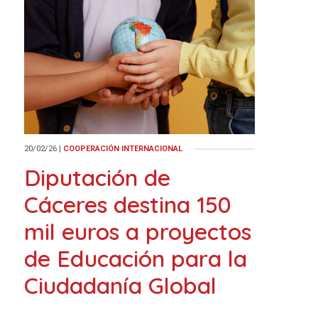
20/02/26
|
COOPERACIÓN INTERNACIONAL
Diputación de
Cáceres destina 150
mil euros a proyectos
de Educación para la
Ciudadanía Global