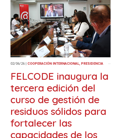
02/06/26
|
COOPERACIÓN INTERNACIONAL, PRESIDENCIA
FELCODE inaugura la
tercera edición del
curso de gestión de
residuos sólidos para
fortalecer las
capacidades de los