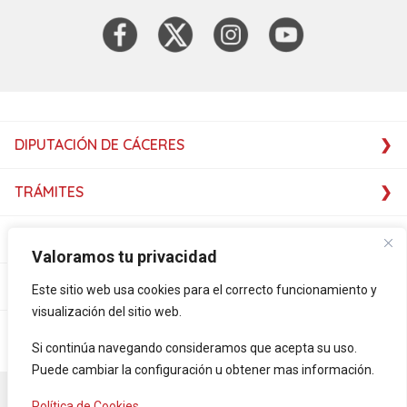
DIPUTACIÓN DE CÁCERES
TRÁMITES
SERVICIOS
Valoramos tu privacidad
SERVICIOS
Este sitio web usa cookies para el correcto funcionamiento y
visualización del sitio web.
PLATAFORMAS
Si continúa navegando consideramos que acepta su uso.
Puede cambiar la configuración u obtener mas información.
Accesibilidad
Mapa Web
Aviso legal
Política de privacidad
Política de Cookies