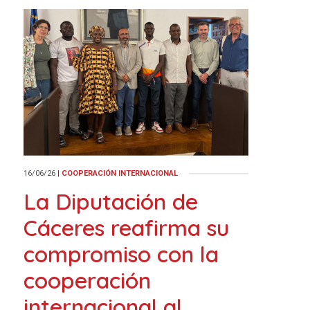
16/06/26
|
COOPERACIÓN INTERNACIONAL
La Diputación de
Cáceres reafirma su
compromiso con la
cooperación
internacional al