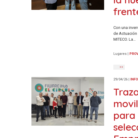
frent
Con una inver
de Actuación 
MITECO. La…
Lugares
|
PROV
>>
29/04/26
|
INF
Traza
movil
para
selec