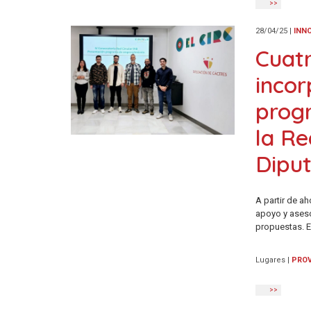
>>
28/04/25
|
INN
Cuatr
incor
prog
la Re
Diput
A partir de ah
apoyo y aseso
propuestas. 
Lugares
|
PROV
>>