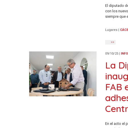
El diputado d
con los nuevo
siempre que e
Lugares
|
CÁC
>>
09/10/25
|
INF
La Di
inaug
FAB e
adhes
Centr
En el acto el