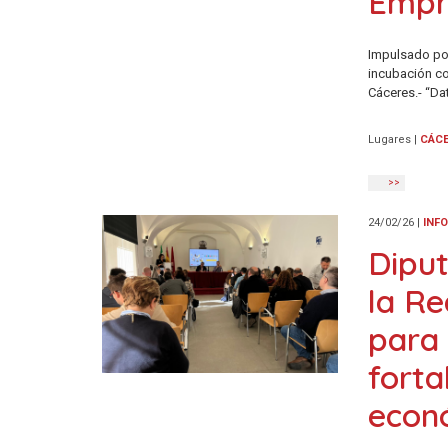
Empr
Impulsado por
incubación co
Cáceres.- “Da
Lugares
|
CÁC
>>
24/02/26
|
INF
Diput
la Re
para 
forta
econó