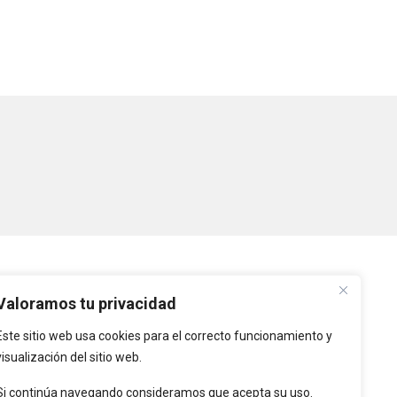
PLATAFORMAS
Valoramos tu privacidad
Este sitio web usa cookies para el correcto funcionamiento y
Intranet
visualización del sitio web.
Intranet de Entidades
Locales
Si continúa navegando consideramos que acepta su uso.