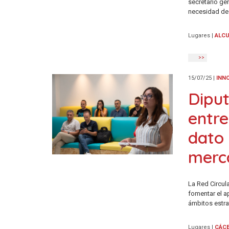
secretario ge
necesidad de
Lugares
|
ALCU
>>
15/07/25
|
INN
Dipu
entre
dato 
merca
La Red Circul
fomentar el a
ámbitos estr
Lugares
|
CÁC