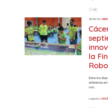
>>
20/06/25
|
INN
Cácer
septi
innov
la Fi
Robo
Entre los días
referencia en
con…
Lugares
|
CÁC