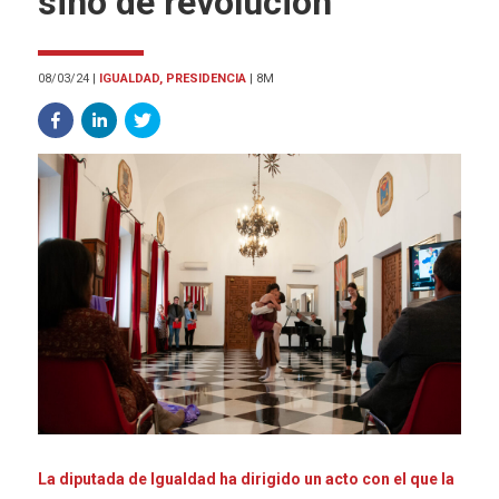
sino de revolución”
08/03/24
|
IGUALDAD, PRESIDENCIA
|
8M
La diputada de Igualdad ha dirigido un acto con el que la