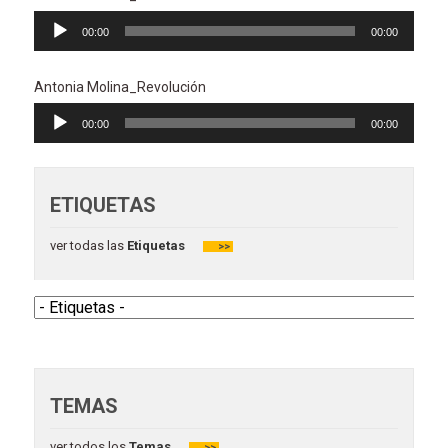
Reproductor
00:00
00:00
de
audio
Antonia Molina_Revolución
Reproductor
00:00
00:00
de
audio
ETIQUETAS
ver todas las
Etiquetas
>>
TEMAS
ver todos los
Temas
>>