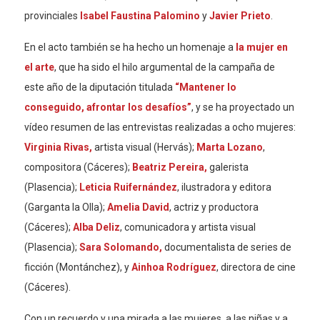
provinciales
Isabel Faustina Palomino
y
Javier Prieto
.
En el acto también se ha hecho un homenaje a
la mujer en
el arte
, que ha sido el hilo argumental de la campaña de
este año de la diputación titulada
“Mantener lo
conseguido, afrontar los desafíos”
, y se ha proyectado un
vídeo resumen de las entrevistas realizadas a ocho mujeres:
Virginia Rivas,
artista visual (Hervás);
Marta Lozano
,
compositora (Cáceres);
Beatriz Pereira,
galerista
(Plasencia);
Leticia Ruifernández
, ilustradora y editora
(Garganta la Olla);
Amelia David
, actriz y productora
(Cáceres);
Alba Deliz
, comunicadora y artista visual
(Plasencia);
Sara Solomando,
documentalista de series de
ficción (Montánchez), y
Ainhoa Rodríguez
, directora de cine
(Cáceres).
Con un recuerdo y una mirada a las mujeres, a las niñas y a