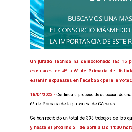
Un jurado técnico ha seleccionado las 15 p
escolares de 4º a 6º de Primaria de distint
estarán expuestas en Facebook para la votaci
18
/04/2022.-
Continúa el proceso de selección de un
6º de Primaria de la provincia de Cáceres.
Se han recibido un total de 333 trabajos de los qu
y hasta el próximo 21 de abril a las 14:00 hor