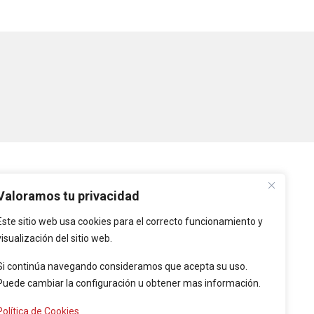
PLATAFORMAS
Valoramos tu privacidad
Este sitio web usa cookies para el correcto funcionamiento y
Intranet
visualización del sitio web.
Intranet de Entidades
Locales
Si continúa navegando consideramos que acepta su uso.
Puede cambiar la configuración u obtener mas información.
Provincia de Cáceres
Política de Cookies