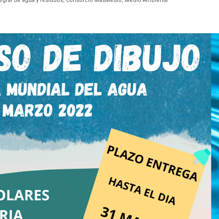
ntegral de agua y residuos, Consorcio MásMedio, Medio Ambiente