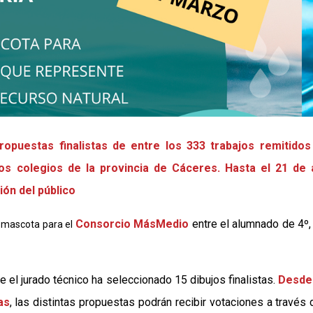
ropuestas finalistas de entre los 333 trabajos remitidos
os colegios de la provincia de Cáceres. Hasta el 21 de a
ón del público
Consorcio MásMedio
entre el alumnado de 4º,
a mascota para el
e el jurado técnico ha seleccionado 15 dibujos finalistas.
Desde
as
, las distintas propuestas podrán recibir votaciones a través 