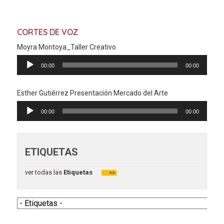
CORTES DE VOZ
Moyra Montoya_Taller Creativo
Reproductor
00:00
00:00
de
audio
Esther Gutiérrez Presentación Mercado del Arte
Reproductor
00:00
00:00
de
audio
ETIQUETAS
ver todas las
Etiquetas
>>