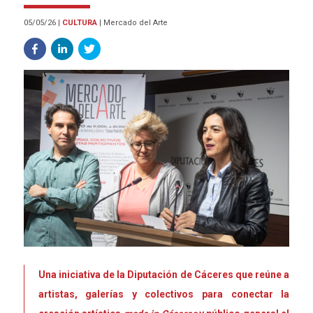
05/05/26
|
CULTURA
|
Mercado del Arte
Una iniciativa de la Diputación
de Cáceres que
reúne a
artistas, galerías y colectivos para conectar
la