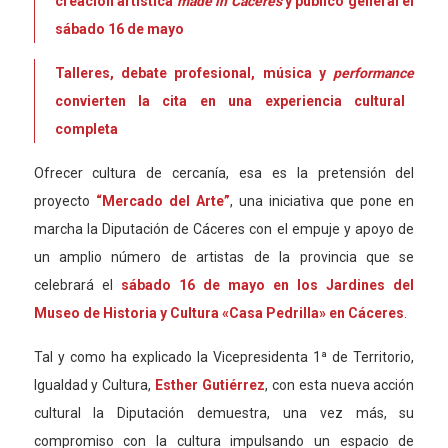
creación
artística
made in Cáceres
y público
general
el
sá
bado
16 de mayo
Talleres, debate profesional, música y
performance
convierten la cita en una experiencia cultural
completa
Ofrecer c
ultura de cercanía, esa es la pretensión del
proyecto
“Mercado del Arte”
, una iniciativa que pone en
marcha la Diputación de Cáceres con el empuje y apoyo de
un amplio número de artistas de la provincia que se
celebrará el
sá
bado
16 de mayo
en los Jardines del
Museo de Historia y Cultura «Casa Pedrilla» en Cáceres
.
Tal y como ha explicado la Vicepresidenta 1ª de Territorio,
Igualdad y Cultura,
Esther Gutiérrez
, con esta nueva acción
cultural la Diputación demuestra, una vez más, su
compromiso con la cultura impulsando un espacio de