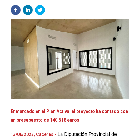
Enmarcado en el Plan Activa, el proyecto ha contado con
un presupuesto de 140.518 euros.
La Diputación Provincial de
13/06/2023,
Cáceres
.-