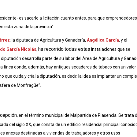
residente- es sacarlo a licitación cuanto antes, para que emprendedores
n esta zona de la provincia”.
érrez
; la diputada de Agricultura y Ganadería,
Angélica García
, y el
ha recorrido
todas estas
do García Nicolás
,
instalaciones que se
diputación desarrolla parte de su labor del Área de Agricultura y Ganade
una finca donde, además, hay antiguos secaderos de tabaco con un valor
que cuida y cría la diputación, es decir, la idea es implantar un comple
osfera de Monfragüe”.
ncepción,
en el término municipal de Malpartida de Plasencia. Se trata 
da del siglo XX, que consta de un edificio residencial principal conocid
es anexas destinadas a viviendas de trabajadores y otros usos