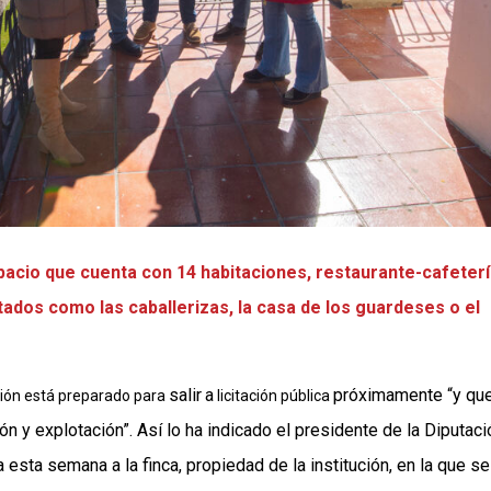
espacio que cuenta con 14 habitaciones, restaurante-cafeterí
itados como las caballerizas, la casa de los guardeses o el
salir
a
próximamente “y qu
ción está preparado para
licitación pública
 y explotación”. Así lo ha indicado el presidente de la Diputaci
ta esta semana a la finca, propiedad de la institución, en la que se