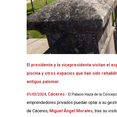
El presidente y la vicepresidenta visitan el 
piscina y otros espacios que han sido rehabil
antiguo palomar.
Cáceres
01/03/2024,
.-
El Palacio Haza de la Concep
emprendedores privados puedan optar a su gestión
de Cáceres,
Miguel Ángel Morales
, tras su visi