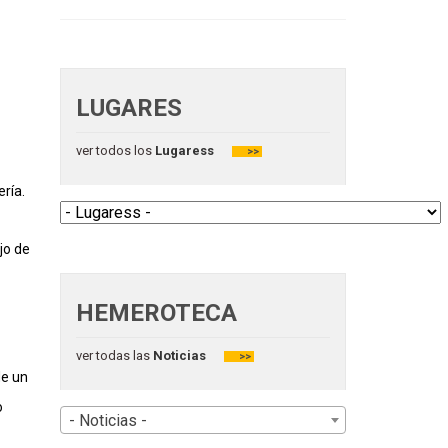
LUGARES
ver todos los
Lugaress
>>
ría.
jo de
HEMEROTECA
ver todas las
Noticias
>>
de un
o
- Noticias -