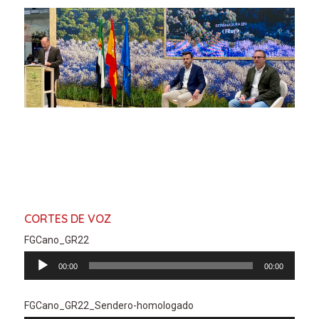
CORTES DE VOZ
FGCano_GR22
Reproductor
00:00
00:00
de
audio
FGCano_GR22_Sendero-homologado