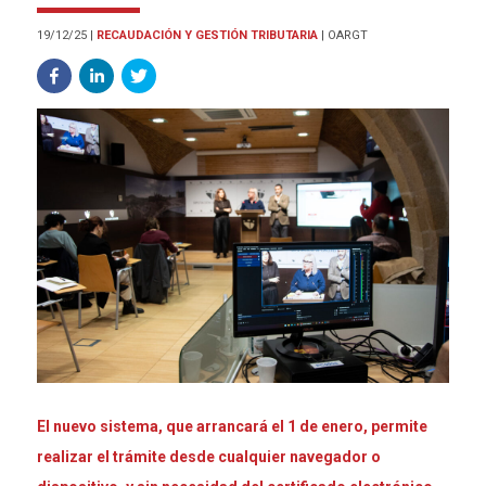
19/12/25
|
RECAUDACIÓN Y GESTIÓN TRIBUTARIA
|
OARGT
El nuevo sistema, que arrancará el 1 de enero, permite
realizar el trámite desde cualquier navegador o