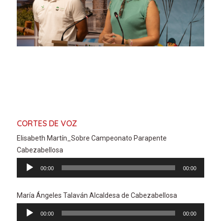
CORTES DE VOZ
Elisabeth Martín_Sobre Campeonato Parapente
Cabezabellosa
Reproductor
00:00
00:00
de
audio
María Ángeles Talaván Alcaldesa de Cabezabellosa
Reproductor
00:00
00:00
de