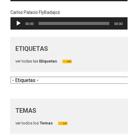
audio
Carlos Palacio FlyBadajoz
Reproductor
00:00
00:00
de
audio
ETIQUETAS
ver todas las
Etiquetas
>>
TEMAS
ver todos los
Temas
>>