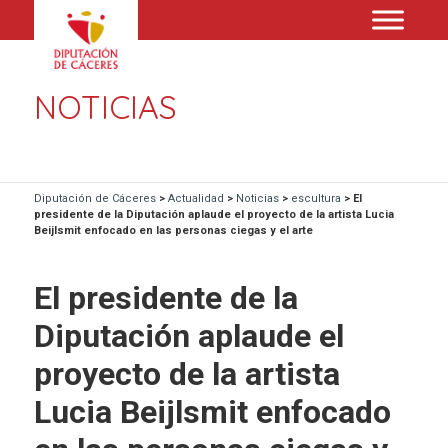
NOTICIAS
Diputación de Cáceres
>
Actualidad
>
Noticias
>
escultura
>
El
presidente de la Diputación aplaude el proyecto de la artista Lucia
Beijlsmit enfocado en las personas ciegas y el arte
El presidente de la
Diputación aplaude el
proyecto de la artista
Lucia Beijlsmit enfocado