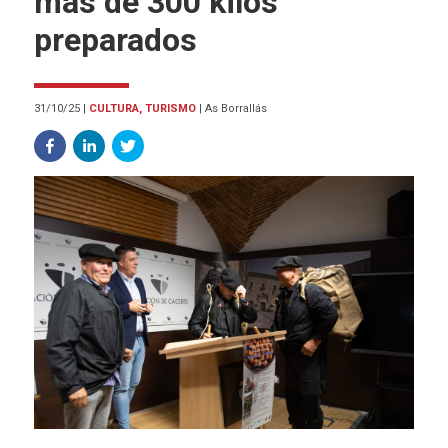
más de 300 kilos
preparados
31/10/25
|
CULTURA, TURISMO
|
As Borrallás