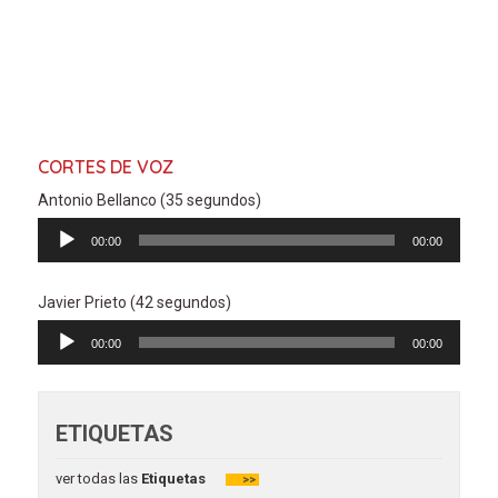
CORTES DE VOZ
Antonio Bellanco (35 segundos)
Reproductor
00:00
00:00
de
audio
Javier Prieto (42 segundos)
Reproductor
00:00
00:00
de
audio
ETIQUETAS
ver todas las
Etiquetas
>>