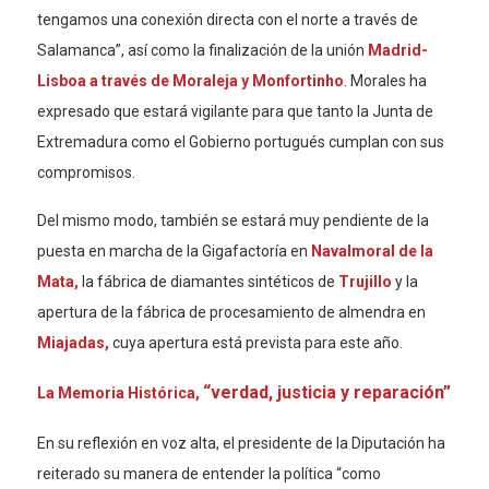
tengamos una conexión directa con el norte a trav
é
s de
Salamanca”, así como la finalización de la unión
Madrid-
Lisboa a través de Moraleja y Monfortinho
. Morales ha
expresado que estará vigilante para que tanto la Junta de
Extremadura como el Gobierno portugu
é
s cumplan con sus
compromisos.
Del mismo modo, tambi
é
n se estará muy pendiente de la
puesta en marcha de la Gigafactoría en
Navalmoral de la
Mata,
la f
á
brica de diamantes sintéticos de
Trujillo
y la
apertura de la fábrica de procesamiento de almendra en
Miajadas,
cuya apertura está
prevista para este a
ñ
o.
“verdad, justicia y reparación”
La Memoria Histórica,
En su reflexión en voz alta, el presidente de la Diputación ha
reiterado su manera de entender la política “como