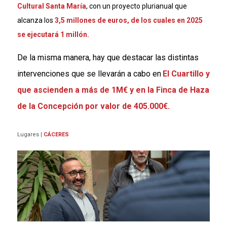
Cultural Santa María
, con un proyecto plurianual que
alcanza los
3,5 millones de euros, de los cuales en 2025
se ejecutará 1 millón.
De la misma manera, hay que destacar las distintas
intervenciones que se llevarán a cabo en
El Cuartillo
y
que ascienden a más de
1M€
y en la
Finca de Haza
de la Concepción por valor de 405.000€.
Lugares
|
CÁCERES