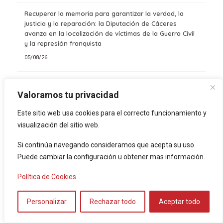
Recuperar la memoria para garantizar la verdad, la
justicia y la reparación: la Diputación de Cáceres
avanza en la localización de víctimas de la Guerra Civil
y la represión franquista
05/08/26
ISLA V logra hasta un 100% de inserción laboral en sus
primeros itinerarios formativos
Valoramos tu privacidad
04/08/26
Este sitio web usa cookies para el correcto funcionamiento y
visualización del sitio web.
Si continúa navegando consideramos que acepta su uso.
Puede cambiar la configuración u obtener mas información.
LUGARES
Política de Cookies
ver todos los
Lugaress
>>
Personalizar
Rechazar todo
Aceptar todo