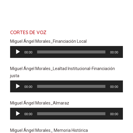
CORTES DE VOZ
Miguel Ángel Morales_Financiación Local
Reproductor
00:00
00:00
de
audio
Miguel Ángel Morales_Lealtad Institucional-Financiación
justa
Reproductor
00:00
00:00
de
audio
Miguel Ángel Morales_Almaraz
Reproductor
00:00
00:00
de
audio
Miguel Ángel Morales_ Memoria Histórica