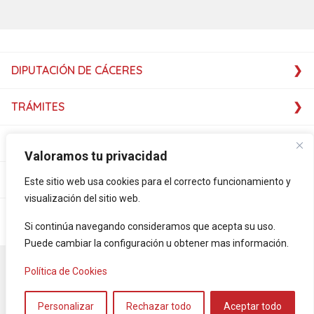
DIPUTACIÓN DE CÁCERES
TRÁMITES
SERVICIOS
Valoramos tu privacidad
SERVICIOS
Este sitio web usa cookies para el correcto funcionamiento y
visualización del sitio web.
PLATAFORMAS
Si continúa navegando consideramos que acepta su uso.
Puede cambiar la configuración u obtener mas información.
Accesibilidad
Mapa Web
Aviso legal
Política de privacidad
Política de Cookies
Política de cookies
RSS-NOTICIAS
Servicio de vídeo – interpretación – FEXAS
Personalizar
Rechazar todo
Aceptar todo