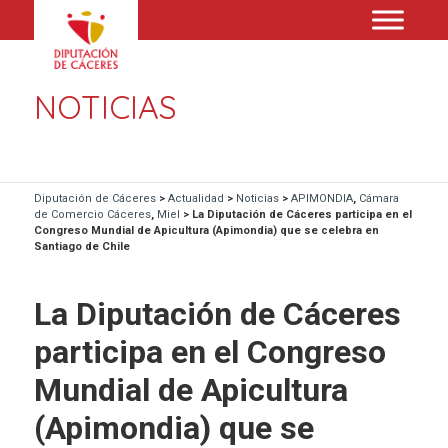
NOTICIAS
Diputación de Cáceres
>
Actualidad
>
Noticias
>
APIMONDIA
,
Cámara
de Comercio Cáceres
,
Miel
>
La Diputación de Cáceres participa en el
Congreso Mundial de Apicultura (Apimondia) que se celebra en
Santiago de Chile
La Diputación de Cáceres
participa en el Congreso
Mundial de Apicultura
(Apimondia) que se