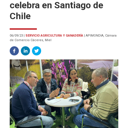
celebra en Santiago de
Chile
06/09/23
|
SERVICIO AGRICULTURA Y GANADERÍA
|
APIMONDIA, Cámara
de Comercio Cáceres, Miel