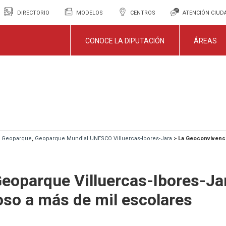
DIRECTORIO
MODELOS
CENTROS
ATENCIÓN CIU
CONOCE LA DIPUTACIÓN
ÁREAS
,
Geoparque
,
Geoparque Mundial UNESCO Villuercas-Ibores-Jara
>
La Geoconvivencia
Geoparque Villuercas-Ibores-Ja
roso a más de mil escolares