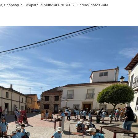
a, Geoparque, Geoparque Mundial UNESCO Villuercas-Ibores-Jara