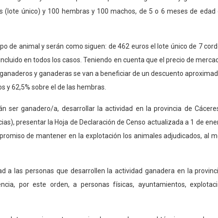
 (lote único) y 100 hembras y
100
machos, de 5 o 6 meses de edad 
 tipo de animal y serán como siguen: de
462
euros el lote único de 7 cord
incluido en todos los casos. Teniendo en cuenta que el precio de merca
ganaderos y ganaderas se van a beneficiar de un descuento aproximad
s y 62,5% sobre el de las hembras.
án ser ganadero/a, desarrollar la actividad en la provincia de Cácere
ias), presentar la Hoja de Declaración de Censo actualizada a
1 de ene
mpromiso de mantener en la explotación los animales adjudicados, al 
dad a las personas que desarrollen la actividad ganadera en la provinc
encia, por este orden, a personas físicas, ayuntamientos, explotac