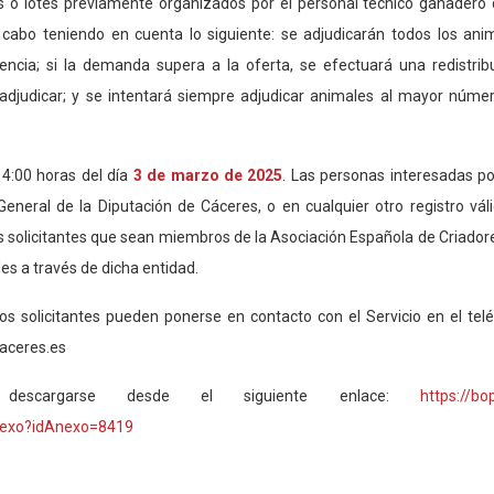
s o lotes previamente organizados por el personal técnico
ganadero
a cabo teniendo en cuenta lo siguiente: se adjudicarán todos los ani
erencia; si la demanda supera a la oferta, se efectuará una redistrib
adjudicar; y se intentará siempre adjudicar animales al mayor núme
 14:00 horas del día
3
de marzo de
2025
. Las personas interesadas p
eral de la Diputación de Cáceres, o en cualquier otro registro váli
os solicitantes que sean miembros de la Asociación Española de Criador
s a través de dicha entidad.
los solicitantes pueden ponerse en contacto con el Servicio en el
tel
aceres.es
 descargarse desde el siguiente enlace:
https://bop
nexo?idAnexo=8419