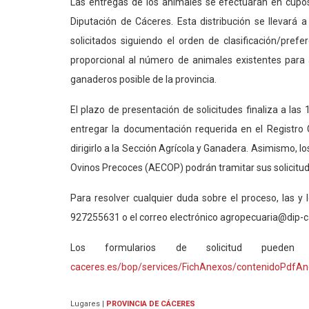
Las entregas de los animales se efectuarán en cupo
Diputación de Cáceres. Esta distribución se llevará 
solicitados siguiendo el orden de clasificación/pref
proporcional al número de animales existentes para 
ganaderos posible de la provincia.
El plazo de presentación de solicitudes finaliza a las
entregar la documentación requerida en el Registro Gen
dirigirlo a la Sección Agrícola y Ganadera. Asimismo, l
Ovinos Precoces (AECOP) podrán tramitar sus solicitude
Para resolver cualquier duda sobre el proceso,
las y 
927255631 o el correo electrónico
agropecuaria@dip-c
Los formularios de solicitud pueden
caceres.es/bop/services/FichAnexos/contenidoPdfA
Lugares
|
PROVINCIA DE CÁCERES