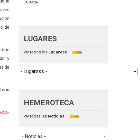
de la
04/08/26
males
ución
ro de
LUGARES
odrán
ver todos los
Lugaress
>>
do, y
es de
éfono
HEMEROTECA
.dip-
ver todas las
Noticias
>>
- Noticias -