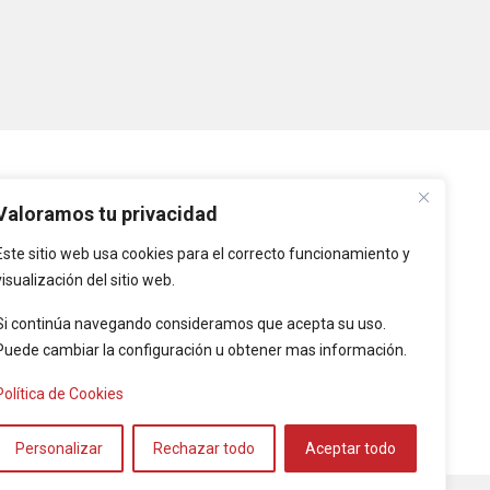
PLATAFORMAS
Valoramos tu privacidad
Este sitio web usa cookies para el correcto funcionamiento y
Intranet
visualización del sitio web.
Intranet de Entidades
Locales
Si continúa navegando consideramos que acepta su uso.
Puede cambiar la configuración u obtener mas información.
Provincia de Cáceres
Política de Cookies
l de Políticas
Personalizar
Rechazar todo
Aceptar todo