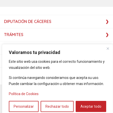
DIPUTACIÓN DE CÁCERES
TRÁMITES
SERVICIOS
Valoramos tu privacidad
SERVICIOS
Este sitio web usa cookies para el correcto funcionamiento y
visualización del sitio web.
PLATAFORMAS
Si continúa navegando consideramos que acepta su uso.
Puede cambiar la configuración u obtener mas información.
Accesibilidad
Mapa Web
Aviso legal
Política de privacidad
Política de Cookies
Política de cookies
RSS-NOTICIAS
Servicio de vídeo – interpretación – FEXAS
Personalizar
Rechazar todo
Aceptar todo
©Diputación de Cáceres