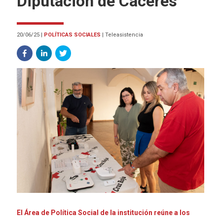
Diputación de Cáceres
20/06/25
|
POLÍTICAS SOCIALES
|
Teleasistencia
El Área de Política Social de la institución reúne a los