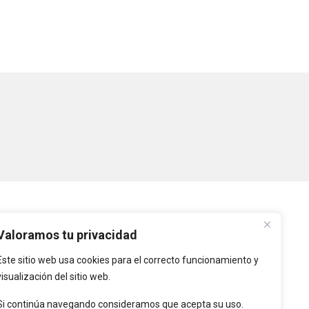
ntar
men.
a
a/abajo
nuir
ntar
men.
nuir
men.
PLATAFORMAS
Valoramos tu privacidad
Este sitio web usa cookies para el correcto funcionamiento y
Intranet
visualización del sitio web.
Intranet de Entidades
Locales
Si continúa navegando consideramos que acepta su uso.