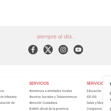
el
de
aume
volu
flech
o
arrib
dismi
para
el
aume
volu
o
siempre al día…
dismi
el
volu
SERVICIOS
SERVICIOS
cia
Asistencia a entidades locales
Educación
n tributaria
Asuntos Sociales y Teleasistencia
IDE-GIS
putación de
Atención Ciudadana
Salas y Museos
Boletín oficial de la provincia
Congresos