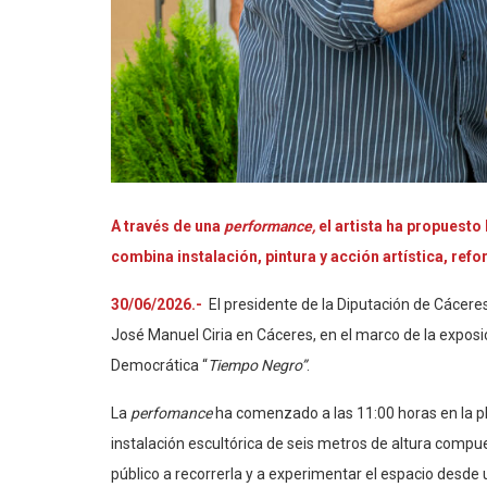
A través de una
performance,
el artista ha propuest
combina instalación, pintura y acción artística, ref
30/06/2026.-
El presidente de la Diputación de Cáceres
José Manuel Ciria en Cáceres, en el marco de la expos
Democrática “
Tiempo Negro”
.
La
perfomance
ha comenzado a las 11:00 horas en la pla
instalación escultórica de seis metros de altura compues
público a recorrerla y a experimentar el espacio desde