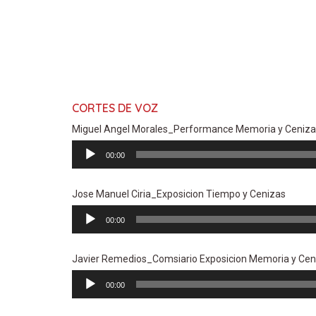
CORTES DE VOZ
Miguel Angel Morales_Performance Memoria y Ceniza
Reproductor
00:00
de
audio
Jose Manuel Ciria_Exposicion Tiempo y Cenizas
Reproductor
00:00
de
audio
Javier Remedios_Comsiario Exposicion Memoria y Cen
Reproductor
00:00
de
audio