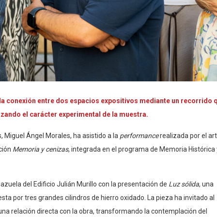
o la conexión entre dos espacios expositivos mediante un recorrido 
orzando el carácter experimental de la muestra.
, Miguel Ángel Morales, ha asistido a la
performance
realizada por el art
ición
Memoria y cenizas
, integrada en el programa de Memoria Histórica 
zuela del Edificio Julián Murillo con la presentación de
Luz sólida
, una
ta por tres grandes cilindros de hierro oxidado. La pieza ha invitado al
 una relación directa con la obra, transformando la contemplación del