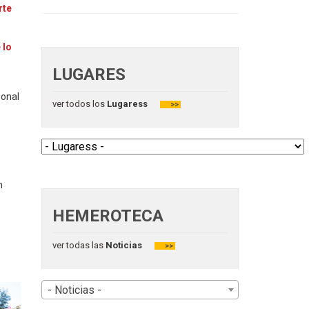
rte
 lo
LUGARES
sonal
ver todos los
Lugaress
>>
n
HEMEROTECA
ver todas las
Noticias
>>
- Noticias -