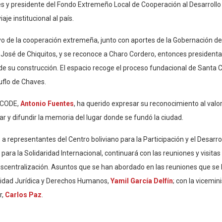
es y presidente del Fondo Extremeño Local de Cooperación al Desarrollo
je institucional al país.
yo de la cooperación extremeña, junto con aportes de la Gobernación de
José de Chiquitos, y se reconoce a Charo Cordero, entonces presidenta
e su construcción. El espacio recoge el proceso fundacional de Santa 
Ñuflo de Chaves.
LCODE,
Antonio Fuentes
, ha querido expresar su reconocimiento al valo
var y difundir la memoria del lugar donde se fundó la ciudad.
a representantes del Centro boliviano para la Participación y el Desarro
ra la Solidaridad Internacional, continuará con las reuniones y visitas
a descentralización. Asuntos que se han abordado en las reuniones que se
ridad Jurídica y Derechos Humanos,
Yamil García Delfín
; con la vicemin
r,
Carlos Paz
.