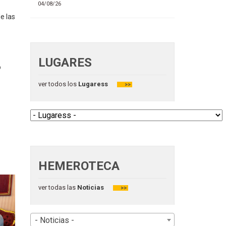
04/08/26
e las
LUGARES
o
ver todos los
Lugaress
>>
HEMEROTECA
ver todas las
Noticias
>>
- Noticias -