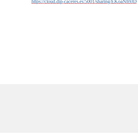
https://cloud.dip-caceres.es:5001/sharing/EKoaNh9JD