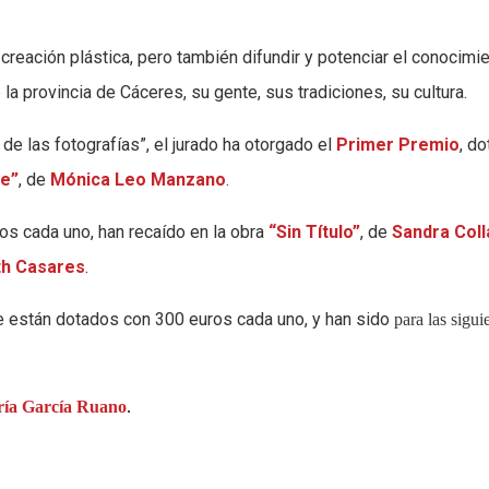
 creación plástica, pero también difundir y potenciar el conocimi
la provincia de Cáceres, su gente, sus tradiciones, su cultura.
 de las fotografías”, el jurado ha otorgado el
Primer Premio
, d
le”
, de
Mónica Leo Manzano
.
s cada uno, han recaído en la obra
“Sin Título”
, de
Sandra Col
th Casares
.
e están dotados con 300 euros cada uno, y han sido
para las sigui
ía García Ruano
.