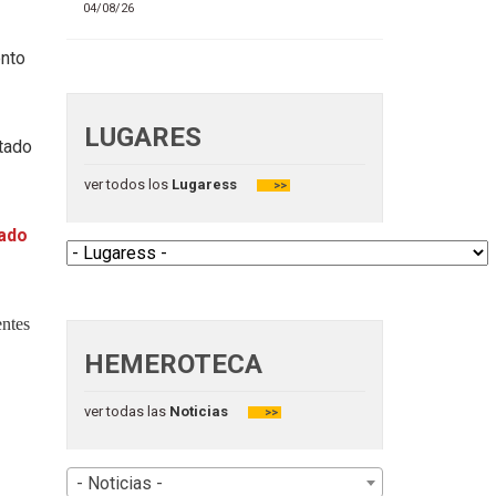
04/08/26
ento
LUGARES
otado
ver todos los
Lugaress
>>
lado
entes
HEMEROTECA
ver todas las
Noticias
>>
- Noticias -