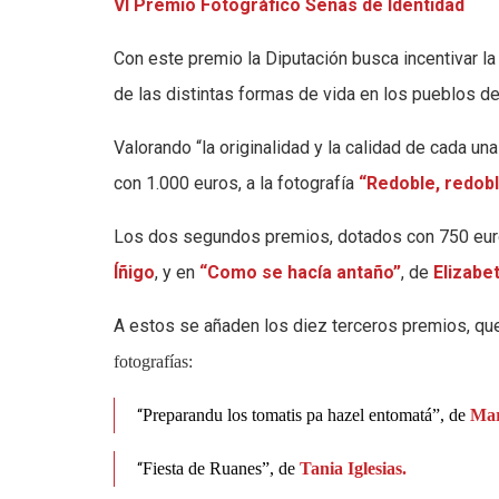
VI
Premio Fotográfico Señas de Identidad
Con este premio la Diputación busca incentivar la
de las distintas formas de vida en los pueblos de 
Valorando “la originalidad y la calidad de cada una
con 1.000 euros, a la fotografía
“Redoble, redob
Los dos segundos premios, dotados con 750 euro
Íñigo
, y en
“Como se hacía antaño”
, de
Elizabe
A estos se añaden los diez terceros premios, qu
fotografías:
Preparandu los tomatis pa hazel entomatá”, de
Mar
“
Fiesta de Ruanes”, de
Tania Iglesias.
“