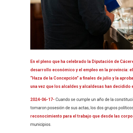
En el pleno que ha celebrado la Diputación de Cácer
desarrollo económico y el empleo en la provincia: el 
“Haza de la Concepción” a finales de julio y la apro
una vez que los alcaldes y alcaldesas han decidido e
2024-06-17-
Cuando se cumple un año de la constituci
tomaron posesión de sus actas, los dos grupos político
reconocimiento para el trabajo que desde las corp
municipios.