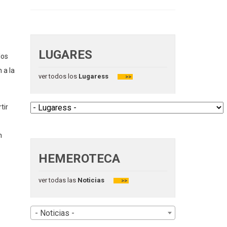
LUGARES
los
 a la
ver todos los
Lugaress
>>
tir
n
HEMEROTECA
ver todas las
Noticias
>>
- Noticias -