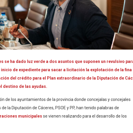
es se ha dado luz verde a dos asuntos que suponen un revulsivo para
inicio de expediente para sacar a licitación la explotación de la fina
bación del crédito para el Plan extraordinario de la Diputación de Cá
l destino de las ayudas.
ón de los ayuntamientos de la provincia donde concejalas y concejales
s de la Diputación de Cáceres, PSOE y PP, han tenido palabras de
oraciones municipales
se vienen realizando para el desarrollo de los