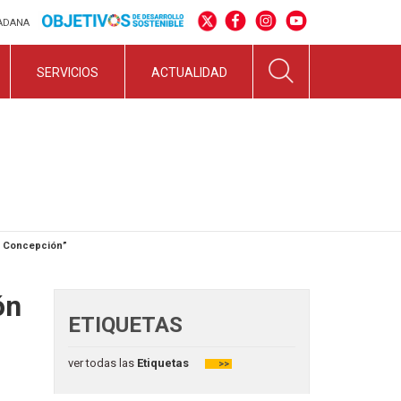
DADANA
SERVICIOS
ACTUALIDAD
la Concepción”
ón
ETIQUETAS
ver todas las
Etiquetas
>>