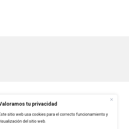
PLATAFORMAS
Valoramos tu privacidad
Este sitio web usa cookies para el correcto funcionamiento y
Intranet
visualización del sitio web.
Intranet de Entidades