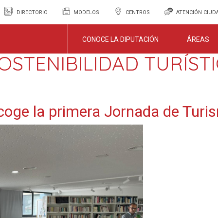
DIRECTORIO
MODELOS
CENTROS
ATENCIÓN CIU
CONOCE LA DIPUTACIÓN
ÁREAS
OSTENIBILIDAD TURÍST
ge la primera Jornada de Turis