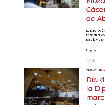
Mozár
Cácer
de A
La Diputació
Peninsular, c
para la creac
Lugares
|
>>
21/09/22
|
DES
Día d
la Di
marc