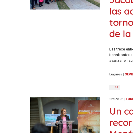
las a
torn
de la
Las trece ent
transfronteri
avanzar en su
Lugares
|
SEVI
>>
22/09/22
|
TUR
Un ca
recor