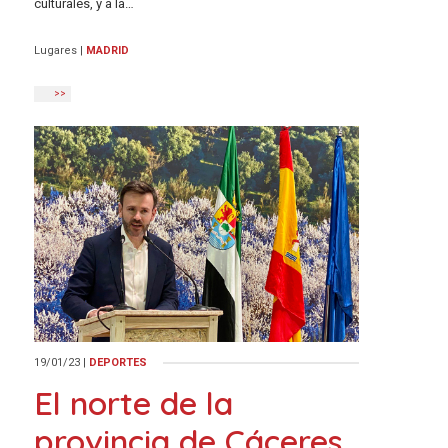
culturales, y a la…
Lugares
|
MADRID
>>
19/01/23
|
DEPORTES
El norte de la
provincia de Cáceres