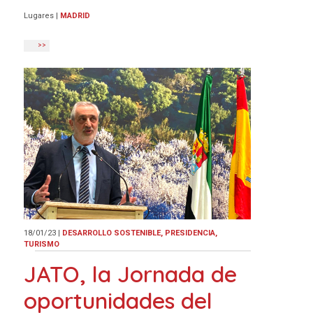
Lugares
|
MADRID
>>
18/01/23
|
DESARROLLO SOSTENIBLE, PRESIDENCIA,
TURISMO
JATO, la Jornada de
oportunidades del