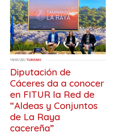
19/01/23
|
TURISMO
Diputación de
Cáceres da a conocer
en FITUR la Red de
“Aldeas y Conjuntos
de La Raya
cacereña”