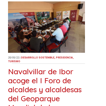
20/05/22
|
DESARROLLO SOSTENIBLE, PRESIDENCIA,
TURISMO
Navalvillar de Ibor
acoge el I Foro de
alcaldes y alcaldesas
del Geoparque