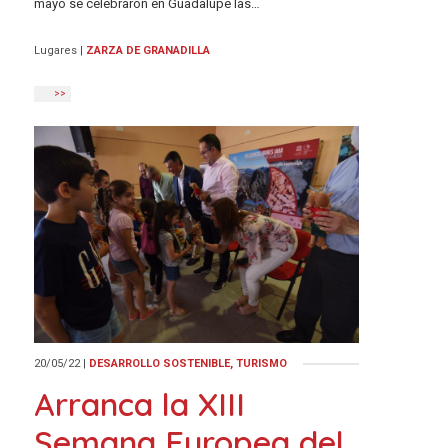
mayo se celebraron en Guadalupe las…
Lugares
|
ZARZA DE GRANADILLA
>>
20/05/22
|
DESARROLLO SOSTENIBLE, TURISMO
Arranca la XIII
Semana Europea del