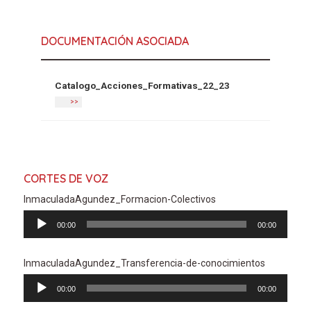
DOCUMENTACIÓN ASOCIADA
Catalogo_Acciones_Formativas_22_23
>>
CORTES DE VOZ
InmaculadaAgundez_Formacion-Colectivos
Reproductor
00:00
00:00
de
audio
InmaculadaAgundez_Transferencia-de-conocimientos
Reproductor
00:00
00:00
de