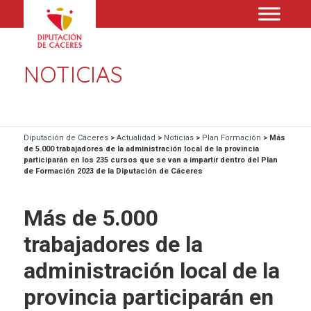
NOTICIAS
Diputación de Cáceres
>
Actualidad
>
Noticias
>
Plan Formación
>
Más
de 5.000 trabajadores de la administración local de la provincia
participarán en los 235 cursos que se van a impartir dentro del Plan
de Formación 2023 de la Diputación de Cáceres
Más de 5.000
trabajadores de la
administración local de la
provincia participarán en