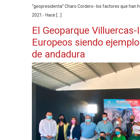
“geopresidenta” Charo Cordero- los factores que han hec
2021.- Hace […]
El Geoparque Villuercas-
Europeos siendo ejemplo
de andadura