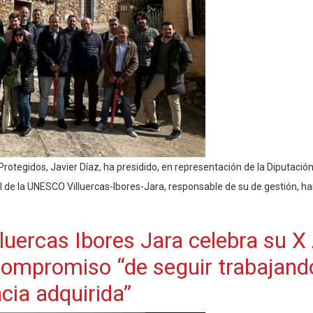
rotegidos, Javier Díaz, ha presidido, en representación de la Diputaci
 de la UNESCO Villuercas-Ibores-Jara, responsable de su de gestión, han
luercas Ibores Jara celebra su X
 compromiso “de seguir trabajan
cia adquirida”