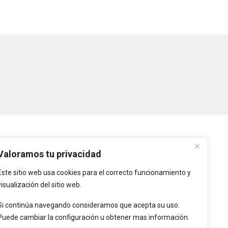
PLATAFORMAS
Valoramos tu privacidad
Este sitio web usa cookies para el correcto funcionamiento y
Intranet
visualización del sitio web.
Intranet de Entidades
Locales
Si continúa navegando consideramos que acepta su uso.
Puede cambiar la configuración u obtener mas información.
Provincia de Cáceres