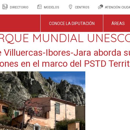
DIRECTORIO
MODELOS
CENTROS
ATENCIÓN CIU
CONOCE LA DIPUTACIÓN
ÁREAS
RQUE MUNDIAL UNESC
 Villuercas-Ibores-Jara aborda s
iones en el marco del PSTD Terr