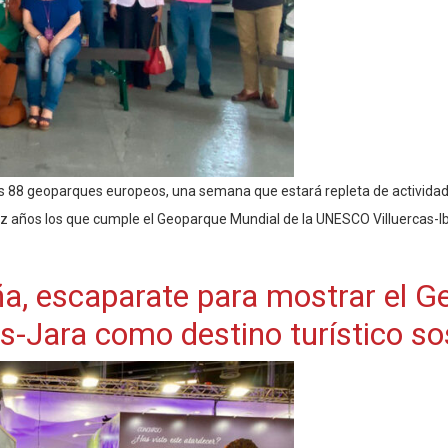
os 88 geoparques europeos, una semana que estará repleta de actividade
z años los que cumple el Geoparque Mundial de la UNESCO Villuercas-Ib
aña, escaparate para mostrar el 
-Jara como destino turístico so