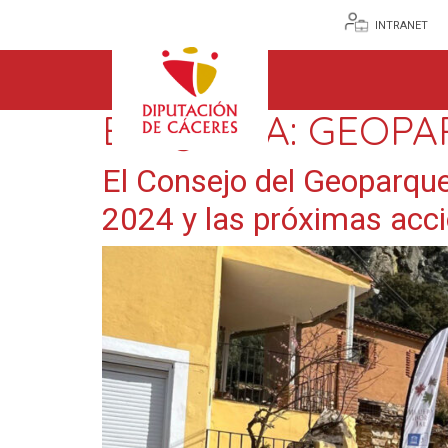
INTRANET
ETIQUETA:
GEOPA
El Consejo del Geoparque
2024 y las próximas acc