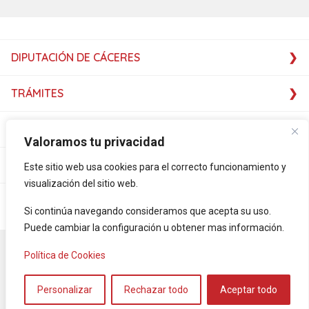
DIPUTACIÓN DE CÁCERES
TRÁMITES
SERVICIOS
Valoramos tu privacidad
SERVICIOS
Este sitio web usa cookies para el correcto funcionamiento y
visualización del sitio web.
PLATAFORMAS
Si continúa navegando consideramos que acepta su uso.
Puede cambiar la configuración u obtener mas información.
Accesibilidad
Mapa Web
Aviso legal
Política de privacidad
Política de Cookies
Política de cookies
RSS-NOTICIAS
Servicio de vídeo – interpretación – FEXAS
Personalizar
Rechazar todo
Aceptar todo
©Diputación de Cáceres