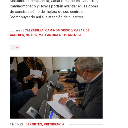
Malpartida de Plasencia, Casar de Cáceres, Calzadilla,
Caminomorisco y Hoyos podrán avanzar en las obras
de construcción o de mejora de sus centros,
“contribuyendo así a la atención de nuestros…
Lugares
|
CALZADILLA, CAMINOMORISCO, CASAR DE
CÁCERES, HOYOS, MALPARTIDA DE PLASENCIA
>>
11/03/22
|
DEPORTES, PRESIDENCIA