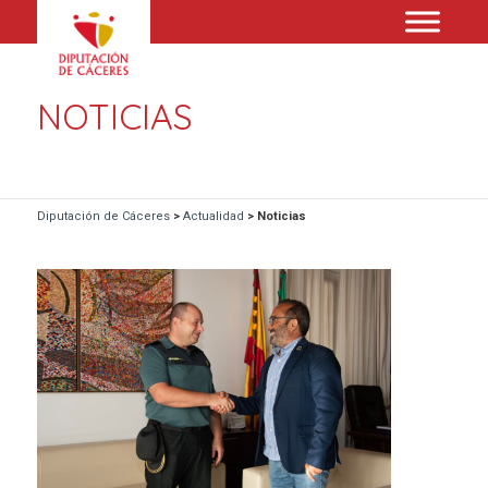
NOTICIAS
Diputación de Cáceres
>
Actualidad
>
Noticias